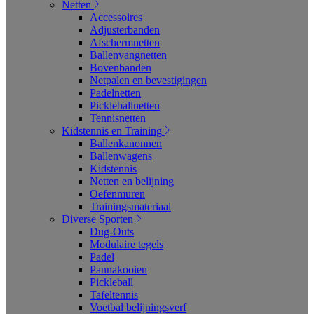
Netten
Accessoires
Adjusterbanden
Afschermnetten
Ballenvangnetten
Bovenbanden
Netpalen en bevestigingen
Padelnetten
Pickleballnetten
Tennisnetten
Kidstennis en Training
Ballenkanonnen
Ballenwagens
Kidstennis
Netten en belijning
Oefenmuren
Trainingsmateriaal
Diverse Sporten
Dug-Outs
Modulaire tegels
Padel
Pannakooien
Pickleball
Tafeltennis
Voetbal belijningsverf