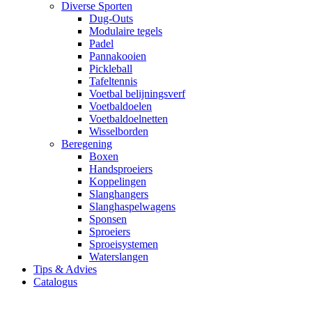
Diverse Sporten
Dug-Outs
Modulaire tegels
Padel
Pannakooien
Pickleball
Tafeltennis
Voetbal belijningsverf
Voetbaldoelen
Voetbaldoelnetten
Wisselborden
Beregening
Boxen
Handsproeiers
Koppelingen
Slanghangers
Slanghaspelwagens
Sponsen
Sproeiers
Sproeisystemen
Waterslangen
Tips & Advies
Catalogus