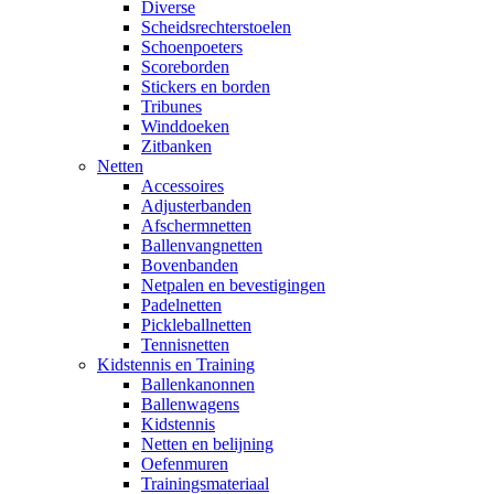
Diverse
Scheidsrechterstoelen
Schoenpoeters
Scoreborden
Stickers en borden
Tribunes
Winddoeken
Zitbanken
Netten
Accessoires
Adjusterbanden
Afschermnetten
Ballenvangnetten
Bovenbanden
Netpalen en bevestigingen
Padelnetten
Pickleballnetten
Tennisnetten
Kidstennis en Training
Ballenkanonnen
Ballenwagens
Kidstennis
Netten en belijning
Oefenmuren
Trainingsmateriaal