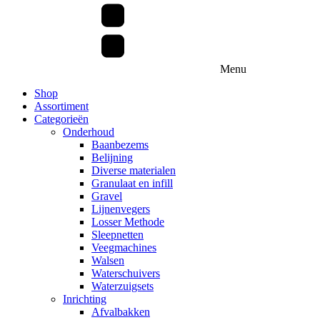
Menu
Shop
Assortiment
Categorieën
Onderhoud
Baanbezems
Belijning
Diverse materialen
Granulaat en infill
Gravel
Lijnenvegers
Losser Methode
Sleepnetten
Veegmachines
Walsen
Waterschuivers
Waterzuigsets
Inrichting
Afvalbakken