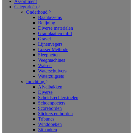
Assortiment
Categorieën
Onderhoud
Baanbezems
Belijning
Diverse materialen
Granulaat en infill
Gravel
Lijnenvegers
Losser Methode
Sleepnetten
Veegmachines
Walsen
Waterschuivers
Waterzuigsets
Inrichting
Afvalbakken
Diverse
Scheidsrechterstoelen
Schoenpoeters
Scoreborden
Stickers en borden
Tribunes
Winddoeken
Zitbanken