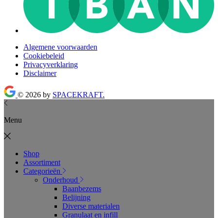
Algemene voorwaarden
Cookiebeleid
Privacyverklaring
Disclaimer
© 2026 by
SPACEKRAFT.
Menu
Shop
Assortiment
Categorieën
Onderhoud
Baanbezems
Belijning
Diverse materialen
Granulaat en infill