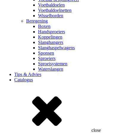
Voetbaldoelen
Voetbaldoelnetten
Wisselborden
Beregening
Boxen
Handsproeiers
Koppelingen
Slanghangers
Slanghaspelwagens
Sponsen
Sproeiers
Sproeisystemen
Waterslangen
Tips & Advies
Catalogus
close