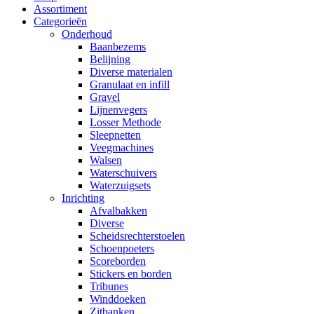
Assortiment
Categorieën
Onderhoud
Baanbezems
Belijning
Diverse materialen
Granulaat en infill
Gravel
Lijnenvegers
Losser Methode
Sleepnetten
Veegmachines
Walsen
Waterschuivers
Waterzuigsets
Inrichting
Afvalbakken
Diverse
Scheidsrechterstoelen
Schoenpoeters
Scoreborden
Stickers en borden
Tribunes
Winddoeken
Zitbanken