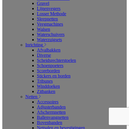
Gravel
Lijnenvegers
Losser Methode
Sleepnetten
Veegmachines
Walsen
Waterschuivers
Waterzuigsets
Inrichting
Afvalbakken
Diverse
Scheidsrechterstoelen
Schoenpoeters
Scoreborden
Stickers en borden
Tribunes
Winddoeken
Zitbanken
Netten
Accessoires
Adjusterbanden
Afschermnetten
Ballenvangnetten
Bovenbanden
Netpalen en bevestigingen