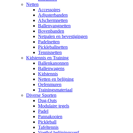
Netten
Accessoires
Adjusterbanden
Afschermnetten
Ballenvangnetten
Bovenbanden
Netpalen en bevestigingen
Padelnetten
Pickleballnetten
Tennisnetten
Kidstennis en Training
Ballenkanonnen
Ballenwagens
Kidstennis
Netten en belijning
Oefenmuren
Trainingsmateriaal
Diverse Sporten
Dug-Outs
Modulaire tegels
Padel
Pannakooien
Pickleball
Tafeltennis
Voetbal belijningsverf