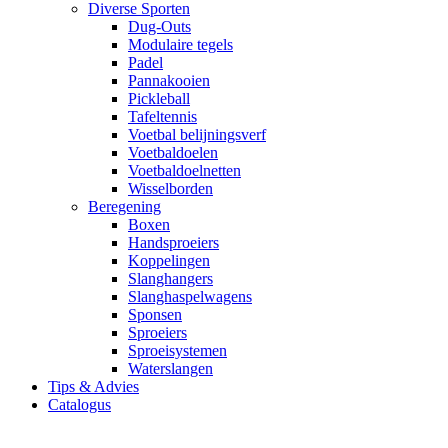
Diverse Sporten
Dug-Outs
Modulaire tegels
Padel
Pannakooien
Pickleball
Tafeltennis
Voetbal belijningsverf
Voetbaldoelen
Voetbaldoelnetten
Wisselborden
Beregening
Boxen
Handsproeiers
Koppelingen
Slanghangers
Slanghaspelwagens
Sponsen
Sproeiers
Sproeisystemen
Waterslangen
Tips & Advies
Catalogus