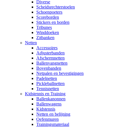
Diverse
Scheidsrechterstoelen
Schoenpoeters
Scoreborden
Stickers en borden
Tribunes
Winddoeken
Zitbanken
Netten
Accessoires
Adjusterbanden
Afschermnetten
Ballenvangnetten
Bovenbanden
Netpalen en bevestigingen
Padelnetten
Pickleballnetten
Tennisnetten
Kidstennis en Training
Ballenkanonnen
Ballenwagens
Kidstennis
Netten en belijning
Oefenmuren
Trainingsmateriaal