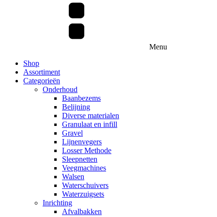
Menu
Shop
Assortiment
Categorieën
Onderhoud
Baanbezems
Belijning
Diverse materialen
Granulaat en infill
Gravel
Lijnenvegers
Losser Methode
Sleepnetten
Veegmachines
Walsen
Waterschuivers
Waterzuigsets
Inrichting
Afvalbakken